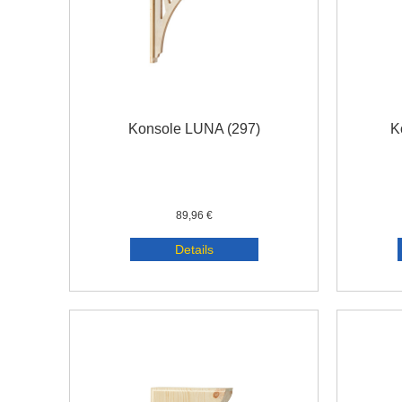
Konsole LUNA (297)
K
89,96 €
Details