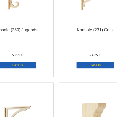
sole (230) Jugendstil
Konsole (231) Gotik
58,95 €
74,25 €
Details
Details